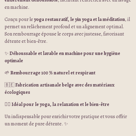
entièrement déhoussable
, facilitant l’entretien avec un lavage
en machine.
Conçu pour le
yoga restauratif, le yin yoga et la méditation
, il
permet un relâchement profond et un alignement optimal.
Son rembourrage épouse le corps avec justesse, favorisant
détente et bien-être.
✨
Déhoussable et lavable en machine pour une hygiène
optimale
🌱
Rembourrage 100 % naturel et respirant
🇧🇪
Fabrication artisanale belge avec des matériaux
écologiques
💆‍♀️
Idéal pour le yoga, la relaxation et le bien-être
Un indispensable pour enrichir votre pratique et vous offrir
un moment de pure détente. ✨